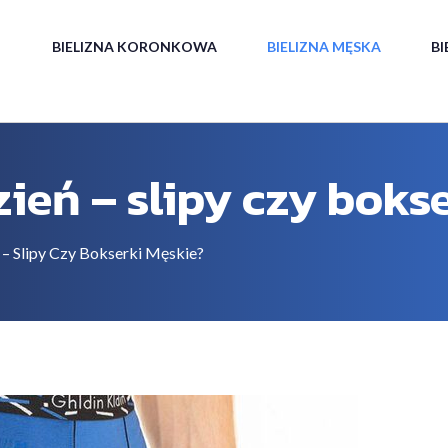
BIELIZNA KORONKOWA
BIELIZNA MĘSKA
B
zień – slipy czy boks
 – Slipy Czy Bokserki Męskie?