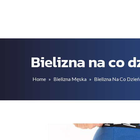
Skip
Megami.eu
to
content
Strefa bielizny dla niej i dla niego
Bielizna na co d
Home
»
Bielizna Męska
»
Bielizna Na Co Dzień