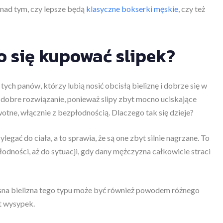
nad tym, czy lepsze będą
klasyczne bokserki męskie
, czy też
o się kupować slipek?
ych panów, którzy lubią nosić obcisłą bieliznę i dobrze się w
 to dobre rozwiązanie, ponieważ slipy zbyt mocno uciskające
e, włącznie z bezpłodnością. Dlaczego tak się dzieje?
egać do ciała, a to sprawia, że są one zbyt silnie nagrzane. To
odności, aż do sytuacji, gdy dany mężczyzna całkowicie straci
asna bielizna tego typu może być również powodem różnego
t wysypek.